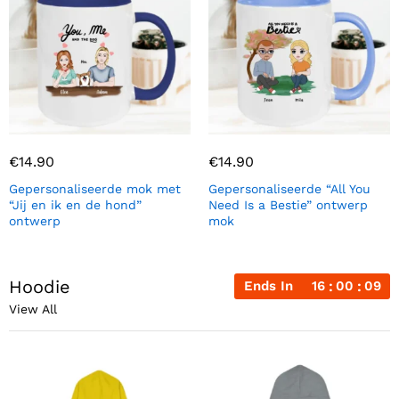
€
14.90
€
14.90
Gepersonaliseerde mok met
Gepersonaliseerde “All You
“Jij en ik en de hond”
Need Is a Bestie” ontwerp
ontwerp
mok
Hoodie
Ends In
16
00
08
View All