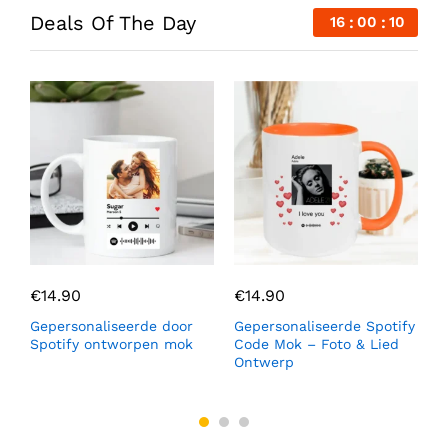
Deals Of The Day
16
00
09
€
14.90
€
14.90
Gepersonaliseerde door
Gepersonaliseerde Spotify
G
Spotify ontworpen mok
Code Mok – Foto & Lied
m
Ontwerp
o